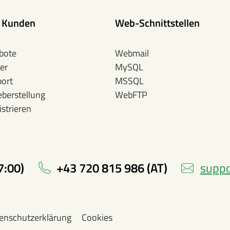
e Kunden
Web-Schnittstellen
bote
Webmail
er
MySQL
ort
MSSQL
eberstellung
WebFTP
strieren
7:00)
+43 720 815 986 (AT)
suppo
enschutzerklärung
Cookies