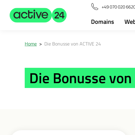
+49 070 020 6620
Domains
Web
Home
>
Die Bonusse von ACTIVE 24
Die Bonusse von