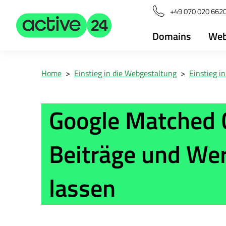
+49 070 020 6620
Domains
Web
Home
>
Einstieg in die Webgestaltung
>
Einstieg i
Google Matched C
Beiträge und We
lassen