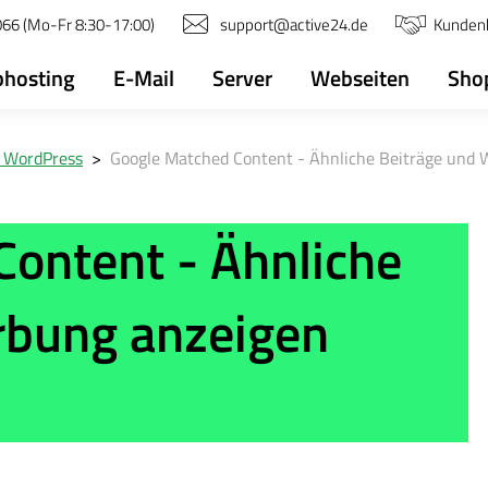
66 (Mo-Fr 8:30-17:00)
support@active24.de
Kunden
hosting
E-Mail
Server
Webseiten
Sho
n WordPress
>
Google Matched Content - Ähnliche Beiträge und 
ontent - Ähnliche
rbung anzeigen