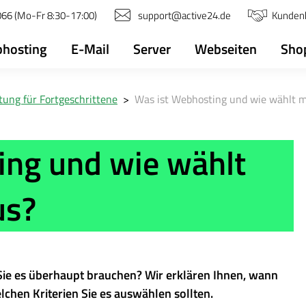
66 (Mo-Fr 8:30-17:00)
support@active24.de
Kunden
hosting
E-Mail
Server
Webseiten
Sho
ung für Fortgeschrittene
>
Was ist Webhosting und wie wählt m
ing und wie wählt
us?
 Sie es überhaupt brauchen? Wir erklären Ihnen, wann
lchen Kriterien Sie es auswählen sollten.