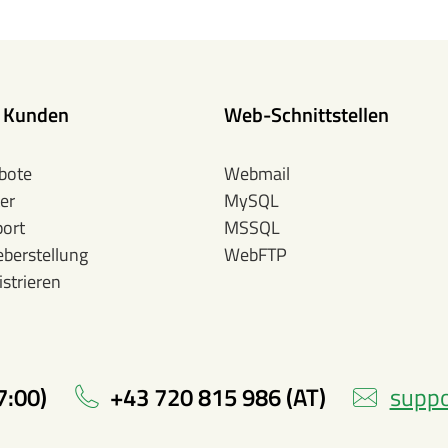
e Kunden
Web-Schnittstellen
bote
Webmail
er
MySQL
ort
MSSQL
eberstellung
WebFTP
strieren
7:00)
+43 720 815 986 (AT)
suppo